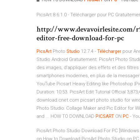
PicsArt 8.6.1.0 - Télécharger pour PC Gratuiteme
http://www.devavoirlesite.com/
editor-free-download-for-pc
PicsArt
Photo
Studio
12.7.4 -
Télécharger
pour And
Studio Android Gratuitement. PicsArt Photo Stud
des images, d'appliquer des effets et des filtres
smartphones modernes, en plus de la messageri
YouTube Picsart Heavy Editing like Photoshop |Pics
Duration: 10:53. PicsArt Edit Tutorial Official 3,87
download.cnet.com picsart photo studio for wind
Photo Studio: Collage Maker and Pic Editor for W
and ... HOW TO DOWNLOAD
PICSART
ON
PC
- Yo
PicsArt Photo Studio Download For PC [Windows 
on How to Download PicsArt Photo Studio on PC 