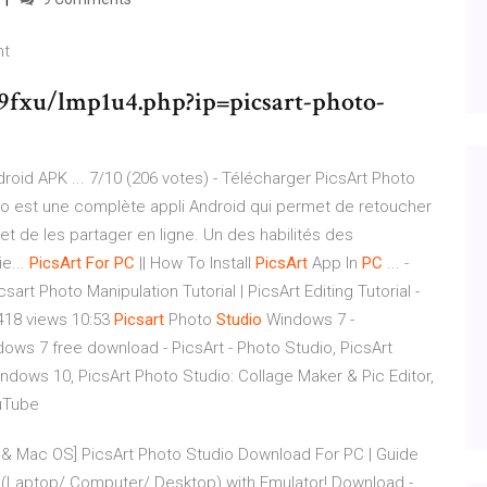
nt
r9fxu/lmp1u4.php?ip=picsart-photo-
roid APK ... 7/10 (206 votes) - Télécharger PicsArt Photo
io est une complète appli Android qui permet de retoucher
 et de les partager en ligne. Un des habilités des
e...
PicsArt
For
PC
|| How To Install
PicsArt
App In
PC
... -
art Photo Manipulation Tutorial | PicsArt Editing Tutorial -
3,418 views 10:53
Picsart
Photo
Studio
Windows 7 -
ows 7 free download - PicsArt - Photo Studio, PicsArt
indows 10, PicsArt Photo Studio: Collage Maker & Pic Editor,
uTube
& Mac OS] PicsArt Photo Studio Download For PC | Guide
(Laptop/ Computer/ Desktop) with Emulator! Download -