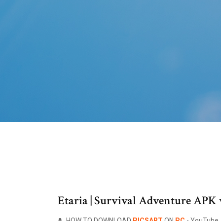
Etaria | Survival Adventure APK ve
HOW TO DOWNLOAD
PICSART
ON
PC
- YouTube