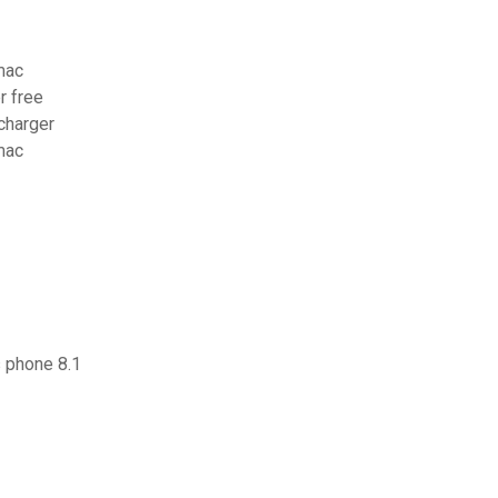
mac
r free
charger
mac
 phone 8.1