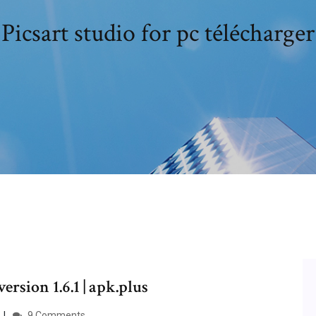
Picsart studio for pc télécharger
rsion 1.6.1 | apk.plus
9 Comments