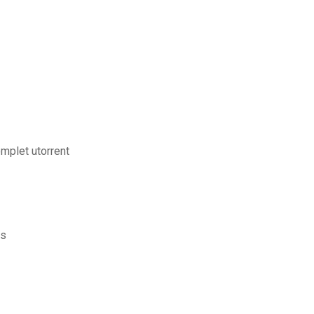
omplet utorrent
is