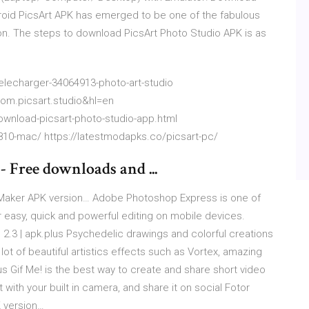
droid PicsArt APK has emerged to be one of the fabulous
ion. The steps to download PicsArt Photo Studio APK is as
echarger-34064913-photo-art-studio
com.picsart.studio&hl=en
wnload-picsart-photo-studio-app.html
7810-mac/ https://latestmodapks.co/picsart-pc/
 Free downloads and ...
Maker APK version…
Adobe Photoshop Express is one of
r easy, quick and powerful editing on mobile devices.
2.3 | apk.plus
Psychedelic drawings and colorful creations
 lot of beautiful artistics effects such as Vortex, amazing
us
Gif Me! is the best way to create and share short video
 with your built in camera, and share it on social
Fotor
K version…