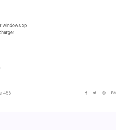
or windows xp
charger
m
ge 486