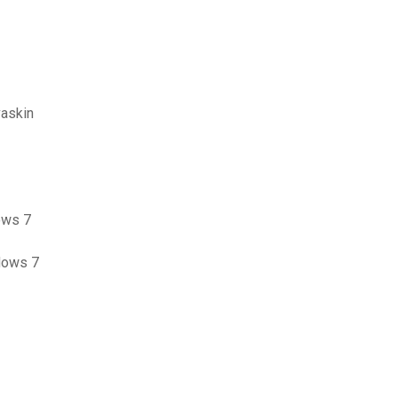
vaskin
dows 7
dows 7