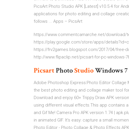
PicsArt Photo Studio APK [Latest] v10.5.4 for An
applications for photo editing and collage creat
follows ... Apps – PicsArt
https://www.commentcamarche.net/download/tel
https://play.google.com/store/apps/details?id=
https://frv2games.blogspot.com/2017/04/free-do
http://www.flipaclip.net/picsart-for-pc-windows-
Picsart
Photo
Studio
Windows 7 -
Adobe Photoshop Express:Photo Editor Collage 
the best photo editing and collage maker tool fo
Download and enjoy 60+
Trippy Draw APK version 
using different visual effects.This app contains a
and
Gif Me! Camera Pro APK version 1.74 | apk.pl
in animated GIF. It's easy: capture a small moment
Photo Editor - Photo Collage & Photo Effects AP